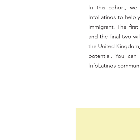
In this cohort, we
InfoLatinos to help
immigrant. The firs
and the final two w
the United Kingdom, 
potential. You can
InfoLatinos communi