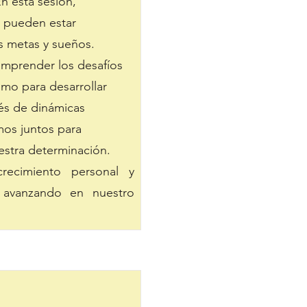
En esta sesión,
e pueden estar
s metas y sueños.
 comprender los desafíos
omo para desarrollar
vés de dinámicas
emos juntos para
estra determinación.
recimiento personal y
r avanzando en nuestro