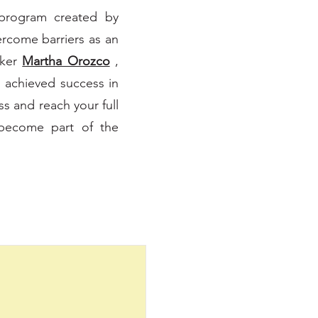
 program created by
ercome barriers as an
aker
Martha Orozco
,
 achieved success in
s and reach your full
 become part of the