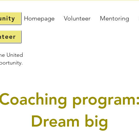
unity
Homepage
Volunteer
Mentoring
nteer
he United
ortunity.
Coaching program
Dream big