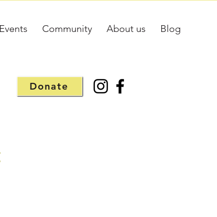
Events
Community
About us
Blog
Donate
: