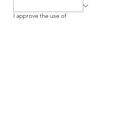
I approve the use of
images of myself on the
website and other
promotional materials of
Info Latinos
*
I do
I don't
Submit